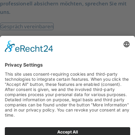
professionell absichern möchten, sprechen Sie mit
uns.
Gespräch vereinbaren
8ITS GmbH
Verlässliche IT – verständlich erklärt und verantwortungsvoll
betreut. Für Unternehmen, die sich auf funktionierende
Systeme verlassen wollen.
Kontakt
8ITS GmbH
Flößerstraße 17, 86415 Mering
E-Mail:
info@8its.de